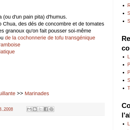
R
S
a (ou d'un pain pita) d'humus.
S
Do Chua, des dés de concombre et de tomates
es granoux qu'on fait pousser soi-même
Re
 ou
de la cochonnerie de tofu transgénique
framboise
co
iatique
L
P
P
S
T
uillante
>>
Marinades
Co
3, 2008
l'
L