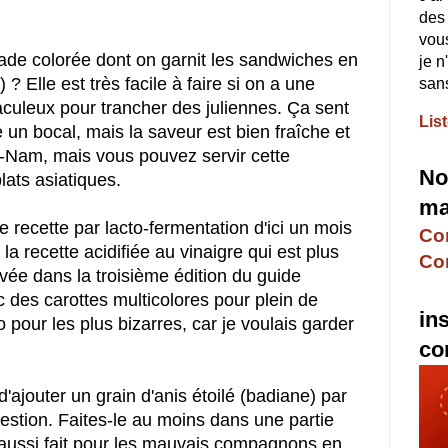
des 
vous
ade colorée dont on garnit les sandwiches en
je n
 Elle est très facile à faire si on a une
sans
culeux pour trancher des juliennes. Ça sent
Lis
un bocal, mais la saveur est bien fraîche et
et-Nam, mais vous pouvez servir cette
No
ats asiatiques.
ma
e recette par lacto-fermentation d'ici un mois
Con
 la recette acidifiée au vinaigre qui est plus
Co
uvée dans la troisième édition du guide
ec des carottes multicolores pour plein de
in
io pour les plus bizarres, car je voulais garder
co
jouter un grain d'anis étoilé (badiane) par
gestion. Faites-le au moins dans une partie
 aussi fait pour les mauvais compagnons en