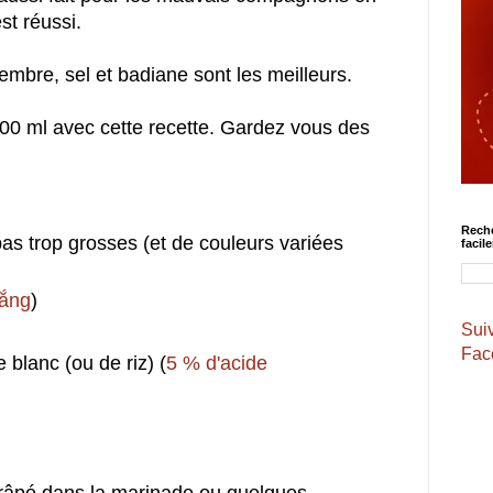
st réussi.
mbre, sel et badiane sont les meilleurs.
00 ml avec cette recette. Gardez vous des
Reche
 pas trop grosses (et de couleurs variées
facil
rắng
)
Suiv
Face
 blanc (ou de riz) (
5 % d'acide