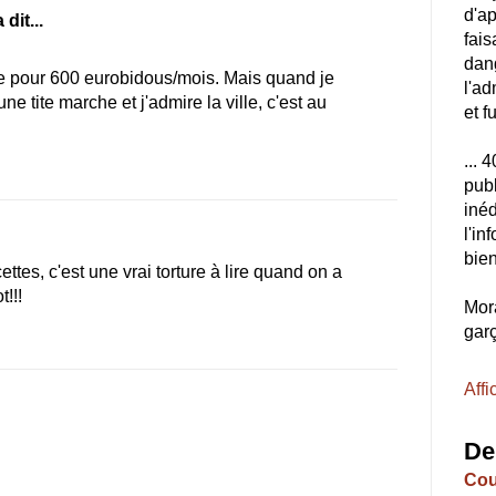
d'a
 dit...
fais
dang
e pour 600 eurobidous/mois. Mais quand je
l'ad
ne tite marche et j'admire la ville, c'est au
et f
... 
publ
inéd
l'i
bien
ttes, c'est une vrai torture à lire quand on a
!!!
Mora
garç
Affi
De
Cou