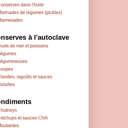
onserves dans l'huile
arinades de légumes (pickles)
armelades
nserves à l'autoclave
ruits de mer et poissons
égumes
égumineuses
oupes
iandes, ragoûts et sauces
olailles
ndiments
hutneys
etchups et sauces Chili
outardes