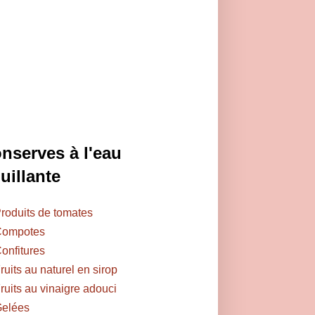
nserves à l'eau
uillante
roduits de tomates
ompotes
onfitures
ruits au naturel en sirop
ruits au vinaigre adouci
elées