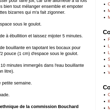
er pour faire joli, car une allumette à la fois
C
très bien tout mélanger ensemble et empoter
M
es bizarres qui m'a fait zigonner.
M
space sous le goulot.
Co
e à ébullition et laissez mijoter 5 minutes.
F
L
de bouillante en tapotant les bocaux pour
L
 1/2 pouce (1 cm) d'espace sous le goulot.
S
er 10 minutes immergés dans l'eau bouillante
V
 litre).
V
 petite semaine.
Co
nade.
C
K
i-ethnique de la commission Bouchard
M