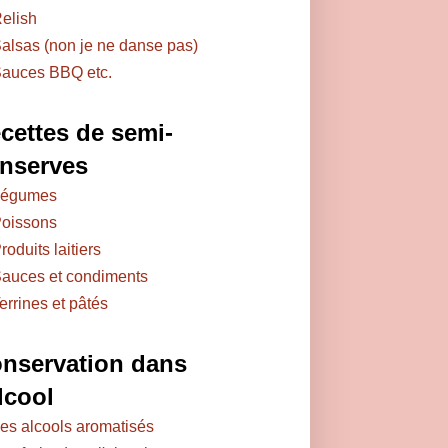
elish
alsas (non je ne danse pas)
auces BBQ etc.
cettes de semi-
nserves
égumes
oissons
roduits laitiers
auces et condiments
errines et pâtés
nservation dans
alcool
es alcools aromatisés