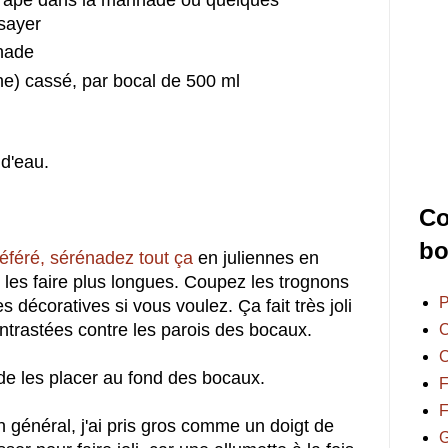
s râpé dans la marinade ou quelques
ssayer
inade
ane) cassé, par bocal de 500 ml
 d'eau.
Co
bo
référé, sérénadez tout ça
en juliennes en
les faire plus longues. Coupez les trognons
P
s décoratives si vous voulez. Ça fait très joli
ntrastées contre les parois des bocaux.
C
C
 de les placer au fond des bocaux.
F
F
 général, j'ai pris gros comme un doigt de
G