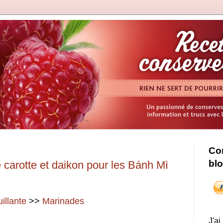
Con
bl
carotte et daikon pour les Bánh Mì
uillante
>>
Marinades
J'ai