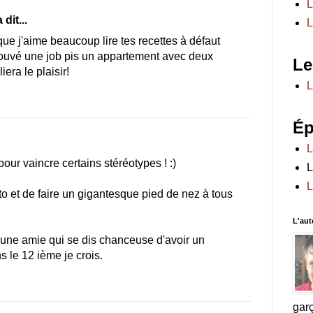
L
 dit...
L
e que j'aime beaucoup lire tes recettes à défaut
trouvé une job pis un appartement avec deux
Le
iera le plaisir!
L
Ép
L
 pour vaincre certains stéréotypes ! :)
L
L
to et de faire un gigantesque pied de nez à tous
L'aut
ai une amie qui se dis chanceuse d'avoir un
 le 12 ième je crois.
gar