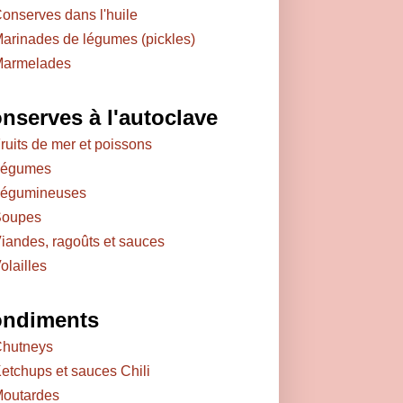
onserves dans l'huile
arinades de légumes (pickles)
armelades
nserves à l'autoclave
ruits de mer et poissons
égumes
égumineuses
oupes
iandes, ragoûts et sauces
olailles
ndiments
hutneys
etchups et sauces Chili
outardes