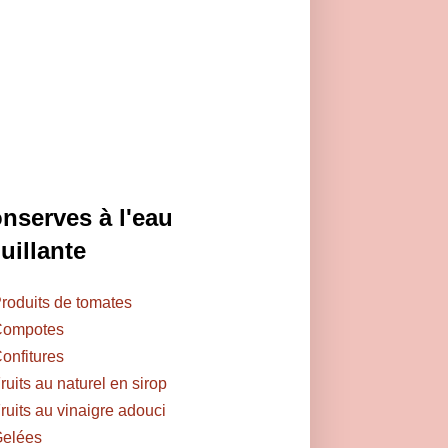
nserves à l'eau
uillante
roduits de tomates
ompotes
onfitures
ruits au naturel en sirop
ruits au vinaigre adouci
elées