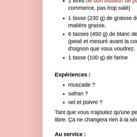
2 litres
de bon bouillon de p
commerce, pas trop salé)
1 tasse (230 g) de graisse d
matière grasse.
6 tasses (450 g) de blanc d
(pesé et mesuré avant la co
d'oignon que vous voudrez.
1 tasse (100 g) de farine
Expériences :
muscade ?
safran ?
sel et poivre ?
Tant que vous n'ajoutez qu'une pe
libre. Ça ne changera rien à la sé
Au service :