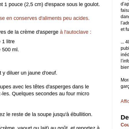
nt 1 pouce (2,5 cm) d'espace sous le goulot.
d'a
fais
dang
ise en conserves d'aliments peu acides.
l'ad
et f
rves de la crème d'asperge
à l'autoclave :
1 litre
... 
publ
 500 ml.
inéd
l'i
bien
 y diluer un jaune d'oeuf.
Mora
upes avec les têtes d'asperges dans le
garç
z-les. Quelques secondes au four micro
Affi
z le reste de la soupe jusqu'à ébullition.
De
Cou
 (crème, yaourt ou lait) au goût, et reportez à