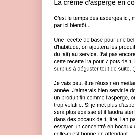
La crème d'asperge en co
C'est le temps des asperges ici, m
par ici bientôt...
Une recette de base pour une be
d'habitude, on ajoutera les produits
du lait) au service. J'ai pas encor
cette recette ira pour 7 pots de 1 
surplus à déguster tout de suite. :
Je vais peut être réussir en metta
année. J'aimerais bien servir le 
un produit fin comme l'asperge, o
trop volatile. Si je met plus d'as
sera plus épaisse et il faudra stéri
dans des bocaux de 1 litre, l'an p
essayer un concentré en bocaux de
celle-ci est bonne en attendant.