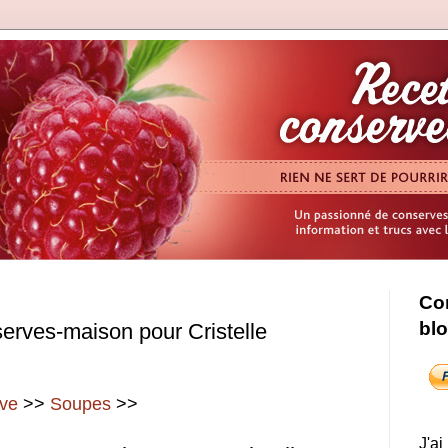
Con
bl
erves-maison pour Cristelle
ave
>>
Soupes
>>
J'ai