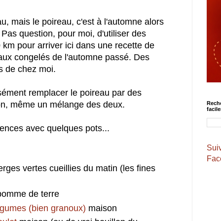
au, mais le poireau, c'est à l'automne alors
 Pas question, pour moi, d'utiliser des
0 km pour arriver ici dans une recette de
reaux congelés de l'automne passé. Des
s de chez moi.
isément remplacer le poireau par des
non, même un mélange des deux.
Reche
facil
iences avec quelques pots...
Suiv
Face
erges vertes cueillies du matin (les fines
 pomme de terre
légumes
(bien granoux)
maison