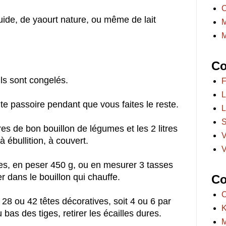
C
ide, de yaourt nature, ou même de lait
M
M
Co
ils sont congelés.
F
L
te passoire pendant que vous faites le reste.
L
S
res de bon bouillon de légumes et les 2 litres
V
 ébullition, à couvert.
V
es, en peser 450 g, ou en mesurer 3 tasses
 dans le bouillon qui chauffe.
Co
C
28 ou 42 têtes décoratives, soit 4 ou 6 par
K
 bas des tiges, retirer les écailles dures.
M