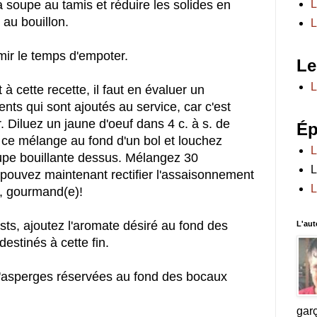
a soupe au tamis et réduire les solides en
L
 au bouillon.
L
émir le temps d'empoter.
Le
L
à cette recette, il faut en évaluer un
ents qui sont ajoutés au service, car c'est
r. Diluez un jaune d'oeuf dans 4 c. à s. de
Ép
e ce mélange au fond d'un bol et louchez
L
upe bouillante dessus. Mélangez 30
L
pouvez maintenant rectifier l'assaisonnement
L
s, gourmand(e)!
sts, ajoutez l'aromate désiré au fond des
L'aut
stinés à cette fin.
 d'asperges réservées au fond des bocaux
gar