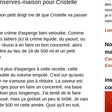
nserves-maison pour Cristelle
des 
vous
on petit doigt me dit que Cristelle va passer
je n
sans
Lis
lle crème d'asperge bien veloutée. Comme
 laitiers (ici là crème liquide, du yaourt, ou
No
e réussi à en faire un bon concentré, alors
litre au lieu de 18 de 500 ml et un petit
ma
)
Con
Co
nt plus d'asperges à cette recette, cette
double du volume empoté. C'est sur qu'avec
in
n ne s'amuse pas à réduire. La saveur est
co
perges pour en faire un concentré, ma base
liser plus longtemps. J'ai tenté de le faire
assé, mais ça goûtait un peu le brûlé. Je vais
 500 ml cette année. Quoi qu'il en soit,