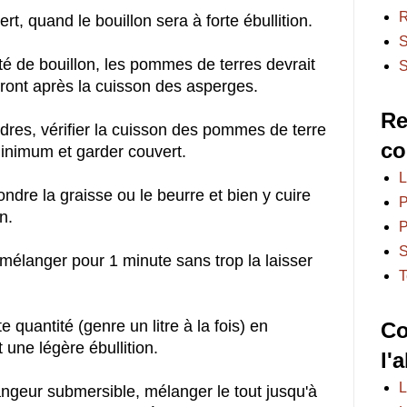
R
t, quand le bouillon sera à forte ébullition.
S
té de bouillon, les pommes de terres devrait
S
seront après la cuisson des asperges.
Re
res, vérifier la cuisson des pommes de terre
co
minimum et garder couvert.
L
ndre la graisse ou le beurre et bien y cuire
P
n.
P
S
n mélanger pour 1 minute sans trop la laisser
T
e quantité (genre un litre à la fois) en
Co
une légère ébullition.
l'
L
ngeur submersible, mélanger le tout jusqu'à