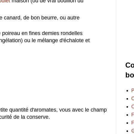
oulet
maison (ou de vrai bouillon du
e canard, de bon beurre, ou autre
e poireau en fines demies rondelles
ngélation) ou le mélange d'échalote et
Co
bo
P
C
C
tite quantité d'aromates, vous avec le champ
F
curité de la conserve.
F
G