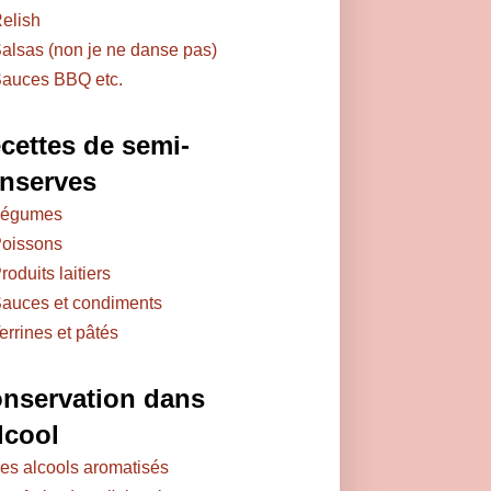
elish
alsas (non je ne danse pas)
auces BBQ etc.
cettes de semi-
nserves
égumes
oissons
roduits laitiers
auces et condiments
errines et pâtés
nservation dans
alcool
es alcools aromatisés