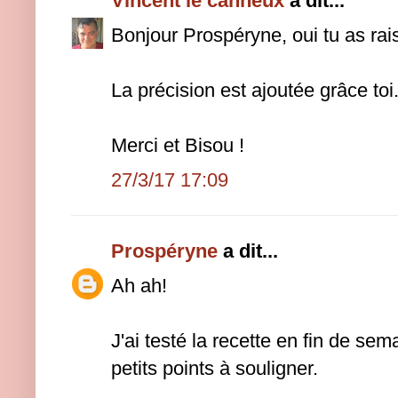
Vincent le canneux
a dit...
Bonjour Prospéryne, oui tu as rai
La précision est ajoutée grâce toi
Merci et Bisou !
27/3/17 17:09
Prospéryne
a dit...
Ah ah!
J'ai testé la recette en fin de sema
petits points à souligner.