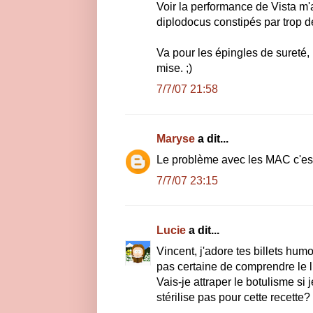
Voir la performance de Vista m'
diplodocus constipés par trop de 
Va pour les épingles de sureté,
mise. ;)
7/7/07 21:58
Maryse
a dit...
Le problème avec les MAC c'est 
7/7/07 23:15
Lucie
a dit...
Vincent, j'adore tes billets hum
pas certaine de comprendre le li
Vais-je attraper le botulisme si
stérilise pas pour cette recette? 