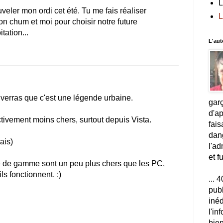
L
eler mon ordi cet été. Tu me fais réaliser
L
on chum et moi pour choisir notre future
tation...
L'aut
verras que c'est une légende urbaine.
gar
d'a
ctivement moins chers, surtout depuis Vista.
fais
dang
ais)
l'ad
et f
ée de gamme sont un peu plus chers que les PC,
s fonctionnent. :)
... 
publ
inéd
l'i
bien