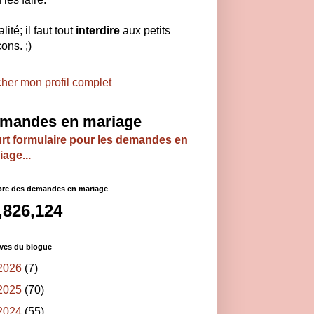
lité; il faut tout
interdire
aux petits
ons. ;)
cher mon profil complet
mandes en mariage
rt formulaire pour les demandes en
age...
re des demandes en mariage
,826,124
ves du blogue
2026
(7)
2025
(70)
2024
(55)