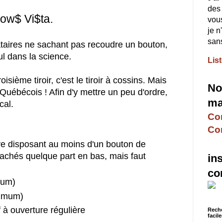
des 
ow$ Vi$ta.
vous
je n
sans
ataires ne sachant pas recoudre un bouton,
ul dans la science.
Lis
sième tiroir, c'est le tiroir à cossins. Mais
No
 Québécois ! Afin d'y mettre un peu d'ordre,
ma
cal.
Con
Co
e disposant au moins d'un bouton de
cachés quelque part en bas, mais faut
in
co
mum)
nimum)
 à ouverture régulière
Reche
facil