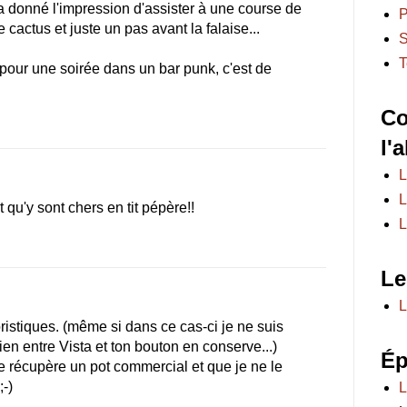
a donné l'impression d'assister à une course de
P
cactus et juste un pas avant la falaise...
S
T
 pour une soirée dans un bar punk, c'est de
Co
l'
L
L
qu'y sont chers en tit pépère!!
L
Le
L
oristiques. (même si dans ce cas-ci je ne suis
en entre Vista et ton bouton en conserve...)
Ép
 je récupère un pot commercial et que je ne le
;-)
L