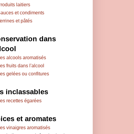
roduits laitiers
auces et condiments
errines et pâtés
nservation dans
alcool
es alcools aromatisés
es fruits dans l'alcool
es gelées ou confitures
s inclassables
es recettes égarées
ices et aromates
es vinaigres aromatisés